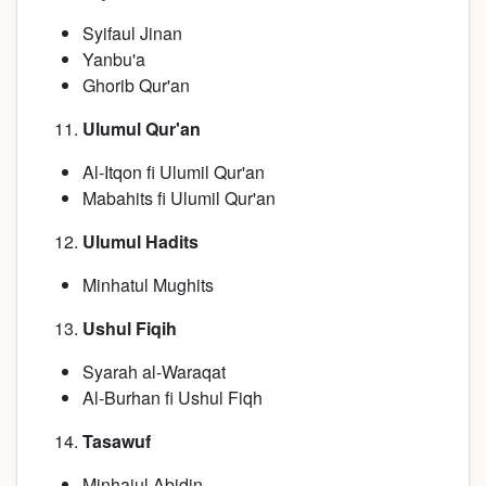
Syifaul Jinan
Yanbu'a
Ghorib Qur'an
Ulumul Qur'an
Al-Itqon fi Ulumil Qur'an
Mabahits fi Ulumil Qur'an
Ulumul Hadits
Minhatul Mughits
Ushul Fiqih
Syarah al-Waraqat
Al-Burhan fi Ushul Fiqh
Tasawuf
Minhajul Abidin