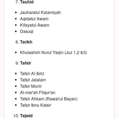
Tauhid
Jauharatul Kalamiyah
Aqidatul Awam
Kifayatul Awam
Dasuqi
Tarikh
Khulashoh Nurul Yaqin (Juz 1,2 &3)
Tafsir
Tafsir Al-Ibriz
Tafsir Jalalain
Tafsir Munir
Al-mar'ah Filqur'an
Tafsir Ahkam (Rawai'ul Bayan)
Tafsir Ibnu Katsir
Tajwid