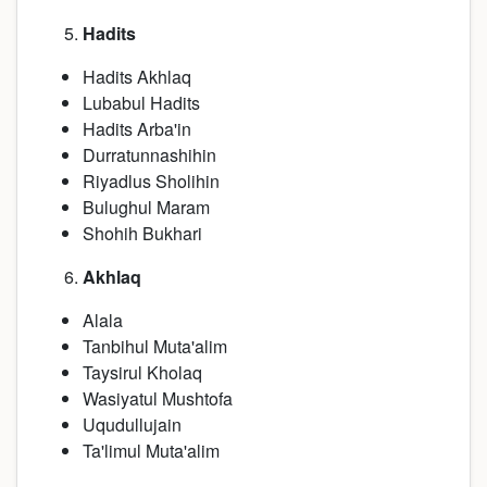
Hadits
Hadits Akhlaq
Lubabul Hadits
Hadits Arba'in
Durratunnashihin
Riyadlus Sholihin
Bulughul Maram
Shohih Bukhari
Akhlaq
Alala
Tanbihul Muta'alim
Taysirul Kholaq
Wasiyatul Mushtofa
Uqudullujain
Ta'limul Muta'alim