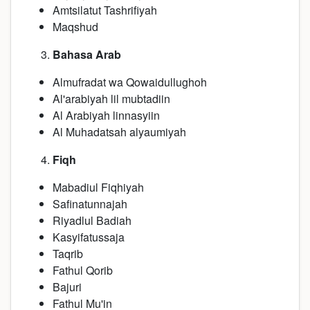
Amtsilatut Tashrifiyah
Maqshud
Bahasa Arab
Almufradat wa Qowaidullughoh
Al'arabiyah lil mubtadiin
Al Arabiyah linnasyiin
Al Muhadatsah alyaumiyah
Fiqh
Mabadiul Fiqhiyah
Safinatunnajah
Riyadlul Badiah
Kasyifatussaja
Taqrib
Fathul Qorib
Bajuri
Fathul Mu'in