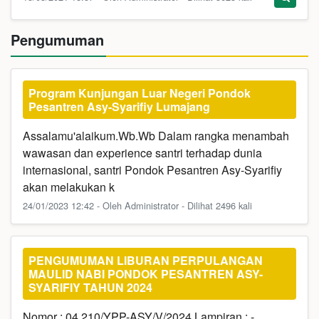
Pengumuman
Program Kunjungan Luar Negeri Pondok
Pesantren Asy-Syarifiy Lumajang
Assalamu'alaikum.Wb.Wb Dalam rangka menambah
wawasan dan experience santri terhadap dunia
internasional, santri Pondok Pesantren Asy-Syarifiy
akan melakukan k
24/01/2023 12:42 - Oleh Administrator - Dilihat 2496 kali
PENGUMUMAN LIBURAN PERPULANGAN
MAULID NABI PONDOK PESANTREN ASY-
SYARIFIY TAHUN 2024
Nomor : 04.210/YPP-ASY/V/2024 Lampiran : -